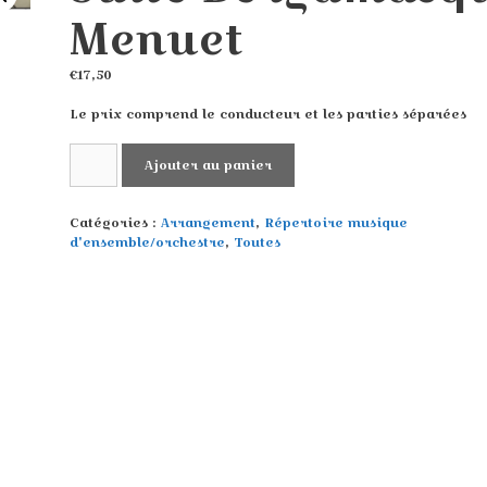
Menuet
€
17,50
Le prix comprend le conducteur et les parties séparées
quantité
Ajouter au panier
de
Suite
Bergamasque
Catégories :
Arrangement
,
Répertoire musique
Menuet
d'ensemble/orchestre
,
Toutes