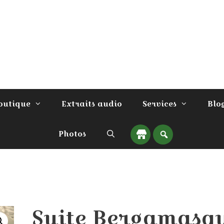
outique
Extraits audio
Services
Blo
Photos
Suite Bergamasq