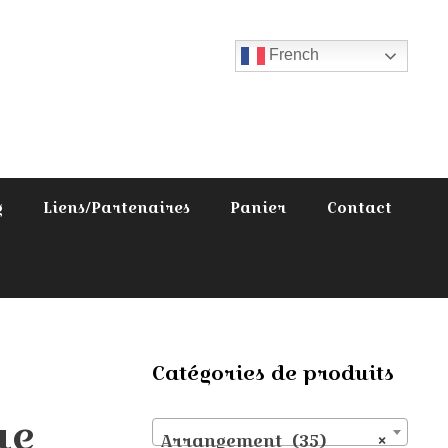
French
g
Liens/Partenaires
Panier
Contact
Catégories de produits
ue
Arrangement (35)
×