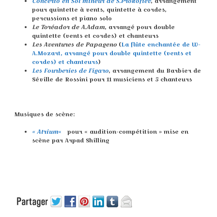
Concerto en Sol mineur de S.Prokofiev
, arrangement
pour quintette à vents, quintette à cordes,
percussions et piano solo
Le Toréador de A.Adam
, arrangé pour double
quintette (vents et cordes) et chanteurs
Les Aventures de Papageno
(
La flûte enchantée de W-
A.Mozart, arrangé pour double quintette (vents et
cordes) et chanteurs
)
Les Fourberies de Figaro
, arrangement du Barbier de
Séville de Rossini pour 11 musiciens et 5 chanteurs
Musiques de scène:
« Atrium
«
pour « audition-compétition » mise en
scène par Arpad Shilling