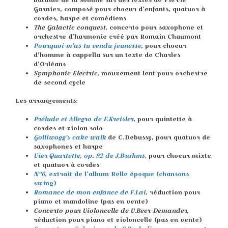
Garnier, composé pour choeur d’enfants, quatuor à
cordes, harpe et comédiens
The Galactic conquest
, concerto pour saxophone et
orchestre d’harmonie créé par Romain Chaumont
Pourquoi m’as tu vendu jeunesse
, pour choeur
d’homme à cappella sur un texte de Charles
d’Orléans
Symphonic Electric
, mouvement lent pour orchestre
de second cycle
Les arrangements:
Prélude et Allegro de F.Kreisler
, pour quintette à
cordes et violon solo
Golliwogg’s cake walk
de C.Debussy, pour quatuor de
saxophones et harpe
Vier Quartette, op. 92 de J.Brahms
,
pour choeur mixte
et quatuor à cordes
N°6
, extrait de l’album Belle époque (chansons
swing)
Romance de mon enfance de F.Lai
,
réduction pour
piano et mandoline (pas en vente)
Concerto pour Violoncelle de V.Beer-Demander,
réduction pour piano et violoncelle (pas en vente)