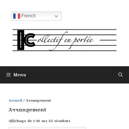
Aller
au
contenu
French
Menu
Accueil
/ Arrangement
Arrangement
Affichage de 1–16 sur 35 résultats