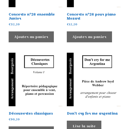
Concerto n°26 ensemble
Concerto n°26 pour piano
Junior
Mozart
€
35,50
€
15,50
Ajouter au panier
Ajouter au panier
Découvertes classiques
Don’t cry for me argentina
€
90,50
Lire la suite