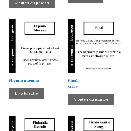
Ajouter au panier
El pano moruno
Final
€
11,50
Lire la suite
Ajouter au panier