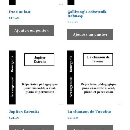
Free at last
Golliwog’s cakewalk
Debussy
€
17,50
€
55,50
Ajouter au panier
Ajouter au panier
Jupiter Extraits
La chanson de l’aveine
€
21,50
€
17,50