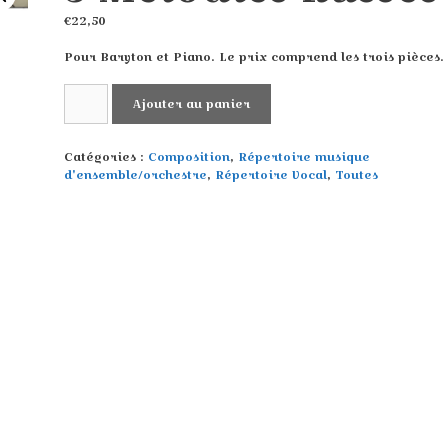
€
22,50
Pour Baryton et Piano. Le prix comprend les trois pièces.
quantité
Ajouter au panier
de
3
Mélodies
Catégories :
Composition
,
Répertoire musique
Russes
d'ensemble/orchestre
,
Répertoire Vocal
,
Toutes