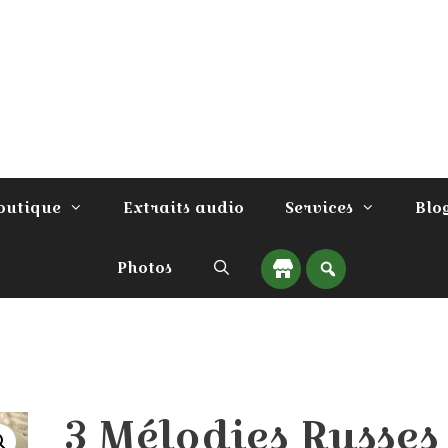
outique
Extraits audio
Services
Blo
Photos
3 Mélodies Russes