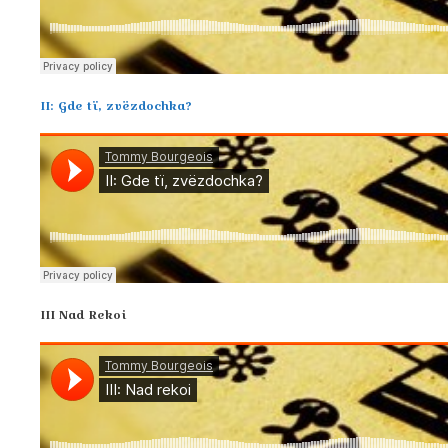
II: Gde tï, zvëzdochka?
III Nad Rekoi