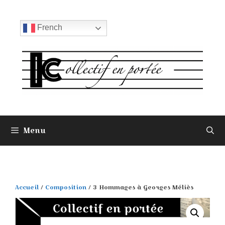
Aller
au
contenu
French
Menu
Accueil
/
Composition
/ 3 Hommages à Georges Méliès