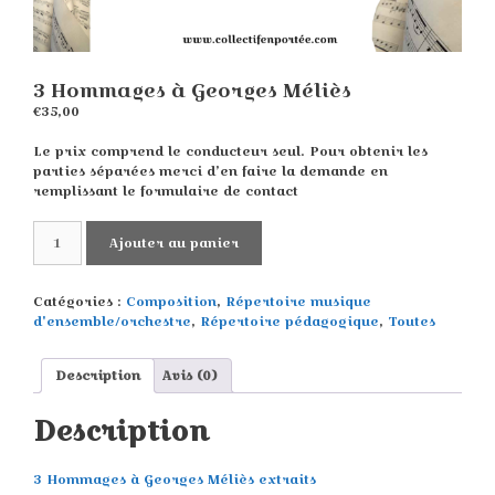
3 Hommages à Georges Méliès
€
35,00
Le prix comprend le conducteur seul. Pour obtenir les
parties séparées merci d’en faire la demande en
remplissant le formulaire de contact
quantité
Ajouter au panier
de
3
Hommages
Catégories :
Composition
,
Répertoire musique
à
d'ensemble/orchestre
,
Répertoire pédagogique
,
Toutes
Georges
Méliès
Description
Avis (0)
Description
3 Hommages à Georges Méliès extraits