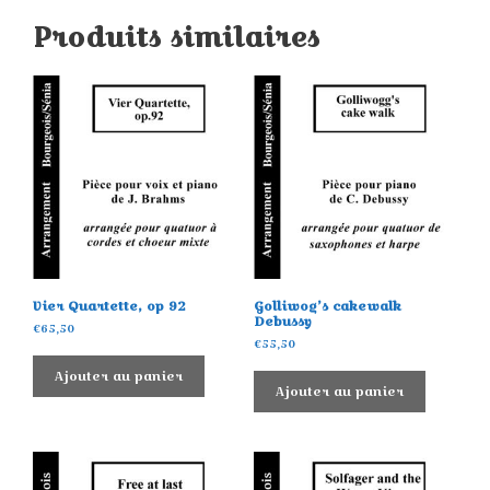
Produits similaires
Vier Quartette, op 92
Golliwog’s cakewalk
Debussy
€
65,50
€
55,50
Ajouter au panier
Ajouter au panier